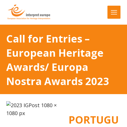
Call for Entries –
European Heritage
Awards/ Europa
Nostra Awards 2023
PORTUGU